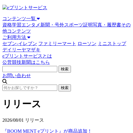
コンテンツ一覧
資格学習
エンタメ
新聞・号外
スポーツ
証明写真・履歴書
その
他コンテンツ
ご利用方法
セブン-イレブン
ファミリーマート
ローソン
ミニストップ
デイリーヤマザキ
eプリントサービスとは
公営競技新聞はこちら
お問い合わせ
リリース
2026/08/01
リリース
『BOOM MENT eプリント』が商品追加！