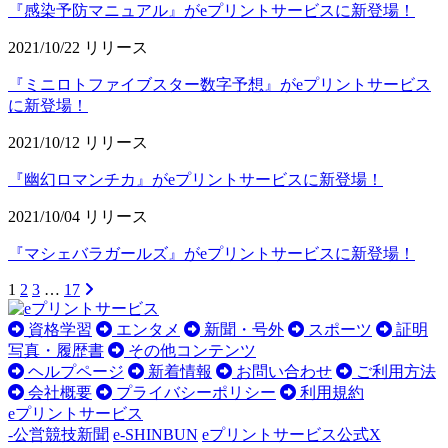
『感染予防マニュアル』がeプリントサービスに新登場！
2021/10/22
リリース
『ミニロトファイブスター数字予想』がeプリントサービス
に新登場！
2021/10/12
リリース
『幽幻ロマンチカ』がeプリントサービスに新登場！
2021/10/04
リリース
『マシェバラガールズ』がeプリントサービスに新登場！
1
2
3
…
17
資格学習
エンタメ
新聞・号外
スポーツ
証明
写真・履歴書
その他コンテンツ
ヘルプページ
新着情報
お問い合わせ
ご利用方法
会社概要
プライバシーポリシー
利用規約
eプリントサービス
-公営競技新聞
e-SHINBUN
eプリントサービス公式X