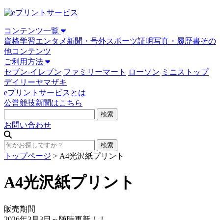
コンテンツ一覧
資格学習
エンタメ
新聞・号外
スポーツ
証明写真・履歴書
その
他コンテンツ
ご利用方法
セブン-イレブン
ファミリーマート
ローソン
ミニストップ
デイリーヤマザキ
eプリントサービスとは
公営競技新聞はこちら
お問い合わせ
トップページ
>
A4光沢紙プリント
A4光沢紙プリント
販売期間
2026年3月3日
～随時更新！！