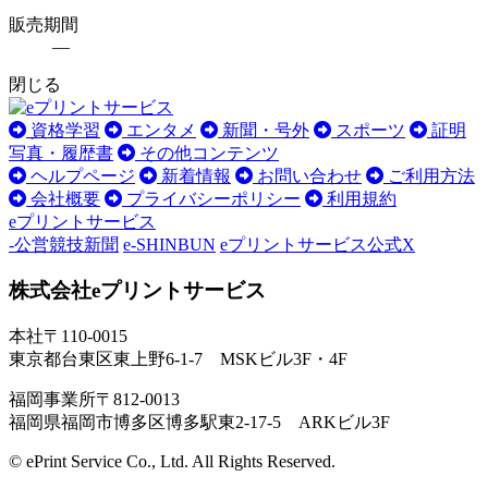
販売期間
―
閉じる
資格学習
エンタメ
新聞・号外
スポーツ
証明
写真・履歴書
その他コンテンツ
ヘルプページ
新着情報
お問い合わせ
ご利用方法
会社概要
プライバシーポリシー
利用規約
eプリントサービス
-公営競技新聞
e-SHINBUN
eプリントサービス公式X
株式会社eプリントサービス
本社
〒110-0015
東京都台東区東上野6-1-7 MSKビル3F・4F
福岡事業所
〒812-0013
福岡県福岡市博多区博多駅東2-17-5 ARKビル3F
© ePrint Service Co., Ltd. All Rights Reserved.