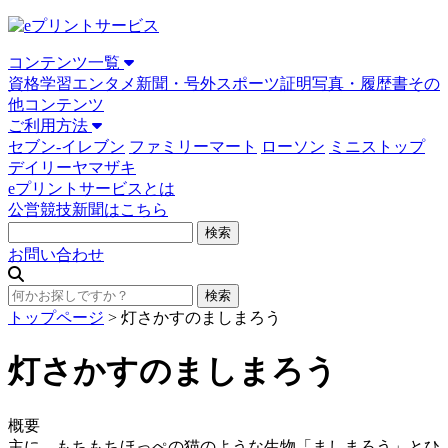
コンテンツ一覧
資格学習
エンタメ
新聞・号外
スポーツ
証明写真・履歴書
その
他コンテンツ
ご利用方法
セブン-イレブン
ファミリーマート
ローソン
ミニストップ
デイリーヤマザキ
eプリントサービスとは
公営競技新聞はこちら
お問い合わせ
トップページ
>
灯さかすのましまろう
灯さかすのましまろう
概要
主に、もちもちほっぺの猫のような生物「ましまろう」とひ