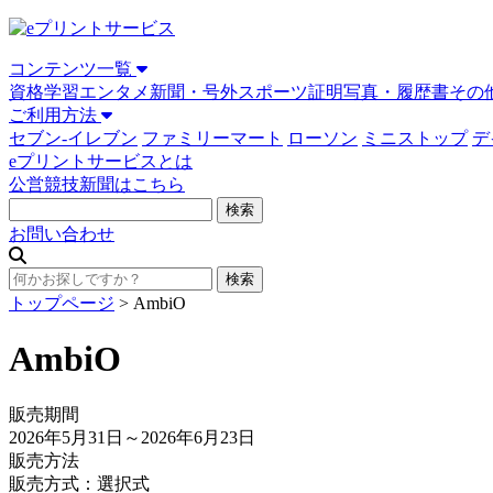
コンテンツ一覧
資格学習
エンタメ
新聞・号外
スポーツ
証明写真・履歴書
その
ご利用方法
セブン-イレブン
ファミリーマート
ローソン
ミニストップ
デ
eプリントサービスとは
公営競技新聞はこちら
お問い合わせ
トップページ
>
AmbiO
AmbiO
販売期間
2026年5月31日
～2026年6月23日
販売方法
販売方式：選択式