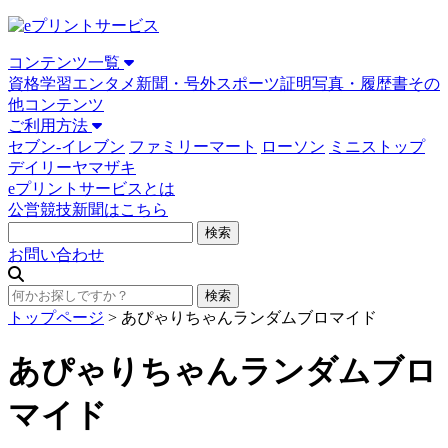
コンテンツ一覧
資格学習
エンタメ
新聞・号外
スポーツ
証明写真・履歴書
その
他コンテンツ
ご利用方法
セブン-イレブン
ファミリーマート
ローソン
ミニストップ
デイリーヤマザキ
eプリントサービスとは
公営競技新聞はこちら
お問い合わせ
トップページ
>
あぴゃりちゃんランダムブロマイド
あぴゃりちゃんランダムブロ
マイド