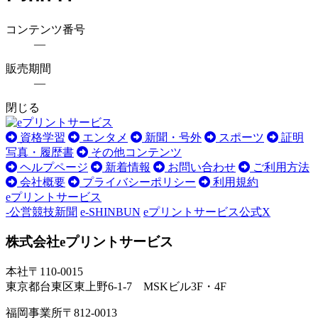
コンテンツ番号
―
販売期間
―
閉じる
資格学習
エンタメ
新聞・号外
スポーツ
証明
写真・履歴書
その他コンテンツ
ヘルプページ
新着情報
お問い合わせ
ご利用方法
会社概要
プライバシーポリシー
利用規約
eプリントサービス
-公営競技新聞
e-SHINBUN
eプリントサービス公式X
株式会社eプリントサービス
本社
〒110-0015
東京都台東区東上野6-1-7 MSKビル3F・4F
福岡事業所
〒812-0013