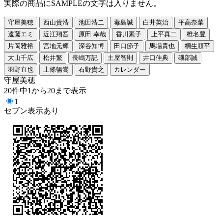
実際の商品にSAMPLEの文字は入りません。
守屋美穂
西山貴浩
池田浩二
毒島誠
白井英治
平高奈菜
遠藤エミ
近江翔吾
原田 幸哉
香川素子
上平真二
椎名豊
片岡雅裕
宮地元輝
深谷知博
田口節子
馬場貴也
桐生順平
大山千広
松井繁
長嶋万記
土屋智則
井口佳典
磯部誠
羽野直也
上條暢嵩
石野貴之
カレンダー
守屋美穂
20件中1から20まで表示
1
セブン表示あり