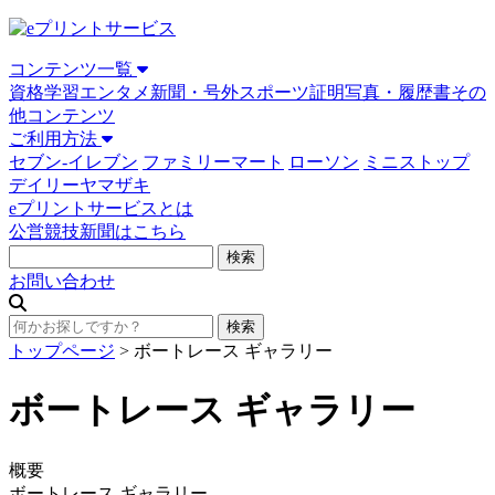
コンテンツ一覧
資格学習
エンタメ
新聞・号外
スポーツ
証明写真・履歴書
その
他コンテンツ
ご利用方法
セブン-イレブン
ファミリーマート
ローソン
ミニストップ
デイリーヤマザキ
eプリントサービスとは
公営競技新聞はこちら
お問い合わせ
トップページ
>
ボートレース ギャラリー
ボートレース ギャラリー
概要
ボートレース ギャラリー