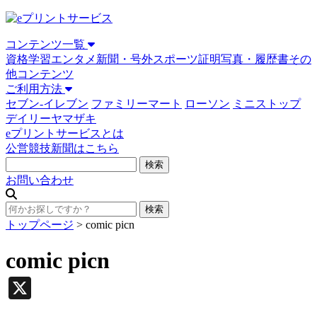
コンテンツ一覧
資格学習
エンタメ
新聞・号外
スポーツ
証明写真・履歴書
その
他コンテンツ
ご利用方法
セブン-イレブン
ファミリーマート
ローソン
ミニストップ
デイリーヤマザキ
eプリントサービスとは
公営競技新聞はこちら
お問い合わせ
トップページ
>
comic picn
comic picn
X