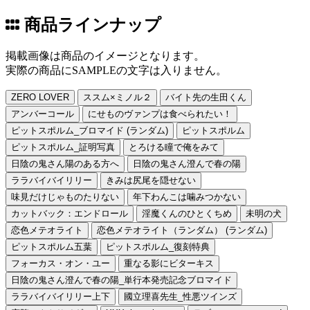
商品ラインナップ
掲載画像は商品のイメージとなります。
実際の商品にSAMPLEの文字は入りません。
ZERO LOVER
ススム×ミノル２
バイト先の生田くん
アンバーコール
にせものヴァンプは食べられたい！
ピットスポルム_ブロマイド (ランダム)
ピットスポルム
ピットスポルム_証明写真
とろける瞳で俺をみて
日陰の鬼さん陽のある方へ
日陰の鬼さん澄んで春の陽
ララバイバイリリー
きみは尻尾を隠せない
味見だけじゃものたりない
年下わんこは噛みつかない
カットバック：エンドロール
淫魔くんのひとくちめ
未明の犬
恋色メテオライト
恋色メテオライト（ランダム） (ランダム)
ピットスポルム五葉
ピットスポルム_復刻特典
フォーカス・オン・ユー
重なる影にビターキス
日陰の鬼さん澄んで春の陽_単行本発売記念ブロマイド
ララバイバイリリー上下
國立理喜先生_性悪ツインズ