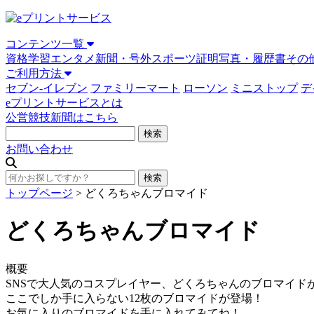
コンテンツ一覧
資格学習
エンタメ
新聞・号外
スポーツ
証明写真・履歴書
その
ご利用方法
セブン-イレブン
ファミリーマート
ローソン
ミニストップ
デ
eプリントサービスとは
公営競技新聞はこちら
お問い合わせ
トップページ
>
どくろちゃんブロマイド
どくろちゃんブロマイド
概要
SNSで大人気のコスプレイヤー、どくろちゃんのブロマイド
ここでしか手に入らない12枚のブロマイドが登場！
お気に入りのブロマイドを手に入れてみてね！