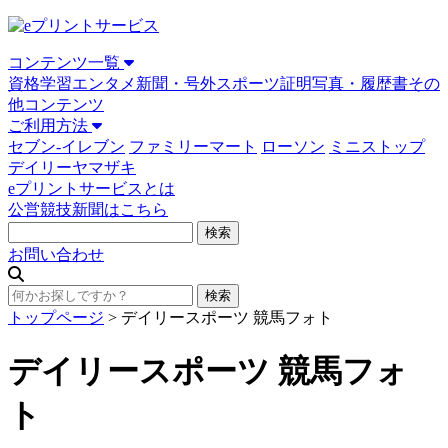
コンテンツ一覧
資格学習
エンタメ
新聞・号外
スポーツ
証明写真・履歴書
その
他コンテンツ
ご利用方法
セブン-イレブン
ファミリーマート
ローソン
ミニストップ
デイリーヤマザキ
eプリントサービスとは
公営競技新聞はこちら
お問い合わせ
トップページ
>
デイリースポーツ 競馬フォト
デイリースポーツ 競馬フォ
ト