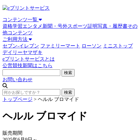
コンテンツ一覧
資格学習
エンタメ
新聞・号外
スポーツ
証明写真・履歴書
その
他コンテンツ
ご利用方法
セブン-イレブン
ファミリーマート
ローソン
ミニストップ
デイリーヤマザキ
eプリントサービスとは
公営競技新聞はこちら
お問い合わせ
トップページ
>
ヘルル ブロマイド
ヘルル ブロマイド
販売期間
2025年6月9日
～