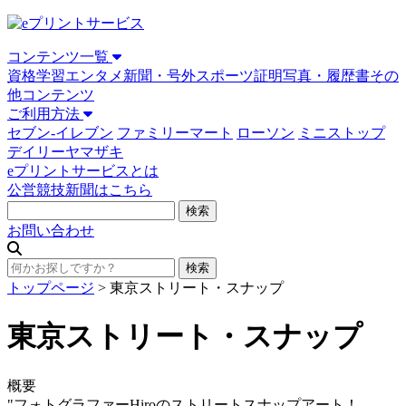
コンテンツ一覧
資格学習
エンタメ
新聞・号外
スポーツ
証明写真・履歴書
その
他コンテンツ
ご利用方法
セブン-イレブン
ファミリーマート
ローソン
ミニストップ
デイリーヤマザキ
eプリントサービスとは
公営競技新聞はこちら
お問い合わせ
トップページ
>
東京ストリート・スナップ
東京ストリート・スナップ
概要
"フォトグラファーHiroのストリートスナップアート！