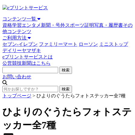
コンテンツ一覧
資格学習
エンタメ
新聞・号外
スポーツ
証明写真・履歴書
その
他コンテンツ
ご利用方法
セブン-イレブン
ファミリーマート
ローソン
ミニストップ
デイリーヤマザキ
eプリントサービスとは
公営競技新聞はこちら
お問い合わせ
トップページ
>
ひよりのぐうたらフォトステッカー全7種
ひよりのぐうたらフォトステ
ッカー全7種