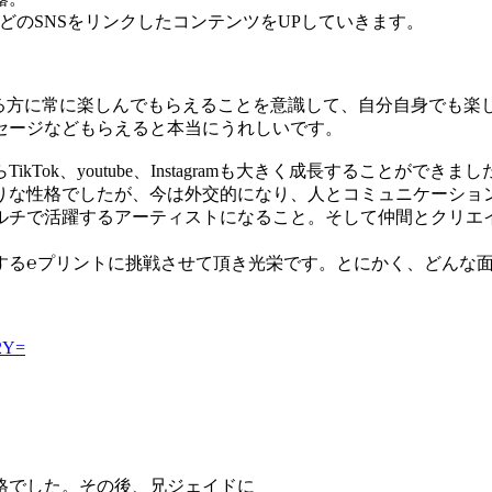
taなどのSNSをリンクしたコンテンツをUPしていきます。
る方に常に楽しんでもらえることを意識して、自分自身でも楽しみ
セージなどもらえると本当にうれしいです。
Tok、youtube、Instagramも大きく成長することがで
りな性格でしたが、今は外交的になり、人とコミュニケーショ
トになること。そして仲間とクリエイティブチー
する℮プリントに挑戦させて頂き光栄です。とにかく、どんな
M2Y=
格でした。その後、兄ジェイドに