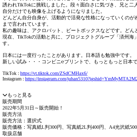
誘われTikTokに挑戦しました。段々面白さに気づき、兄と
自分だけでも映像を上げるようになりました。
どんどん自分自身が、活動的で活発な性格になっていくのが
まで言われています。
私の趣味は、アクロバット、ビートボックスなどです。どん
現在、TikTokの活動と共に、プロジェクトグループ「済
す。
日本には一度行ったことがあります。日本語も勉強中です。
新しい試み・・・コンビニ℮プリントで、もっともっと日本
TikTok :
https://vt.tiktok.com/ZSdCMHax6/
Instagram :
https://instagram.com/juhan5310?igshid=YmMyMTA2
もっと見る
販売期間
2022年5月31日
～販売開始！
販売方法
販売方法：選択式
販売価格：写真紙L判300円、写真紙2L判400円、A4光沢紙50
取扱店舗