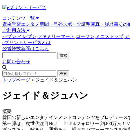
コンテンツ一覧
資格学習
エンタメ
新聞・号外
スポーツ
証明写真・履歴書
その
ご利用方法
セブン-イレブン
ファミリーマート
ローソン
ミニストップ
デ
eプリントサービスとは
公営競技新聞はこちら
お問い合わせ
トップページ
>
ジェイド＆ジュハン
ジェイド＆ジュハン
概要
韓国の新しいエンタテインメントコンテンツをプロデュース
第一弾は、次世代注目No,1 TikTokフォロワー 約400万人
ダンスあり、歌あり、運動あり、様々なパフォーマンスを披