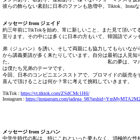
彼らの飾らない素顔に日本のファンも急増中。Tiktok、Ins
メッセージ from ジェイド
約三年前にTikTokを始め、常に新しいこと、また見て頂いて
至ります。その中には多くに日本の方もいて、韓国語でメッ
弟（ジュハン）を誘い、そして両親にも協力してもらいながらTik
から講義要請が多く来たりしています。自分は最初は人見知
た。 私の夢は、マルチで活躍するアーティス
は僕たち兄弟のテーマです。
今回、日本のコンビニエンスストアで、ブロマイドの販売を
喜んで頂けることは何か？常に考えて挑戦していきます。
TikTok :
https://vt.tiktok.com/ZSdCMc1H6/
Instagram :
https://instagram.com/jadega_98?igshid=YmMyMTA2
メッセージ from ジュハン
中学生時代の私は、特にこれといった夢もなく、消極的な性