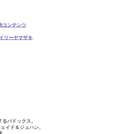
他コンテンツ
イリーヤマザキ
するパドックス。
！ジェイド＆ジュハン。
露。