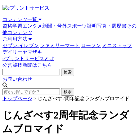
コンテンツ一覧
資格学習
エンタメ
新聞・号外
スポーツ
証明写真・履歴書
その
他コンテンツ
ご利用方法
セブン-イレブン
ファミリーマート
ローソン
ミニストップ
デイリーヤマザキ
eプリントサービスとは
公営競技新聞はこちら
お問い合わせ
トップページ
>
じんざべす2周年記念ランダムブロマイド
じんざべす2周年記念ランダ
ムブロマイド