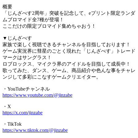
概要
「じんざべす2周年」突破を記念して、eプリント限定ランダ
ムブロマイド全7種が登場！
ここだけの限定ブロマイド集めちゃおう！
▼じんざべす
家族で楽しく視聴できるチャンネルを目指しております！
ゲーム実況界に彗星のごとく現れた「じんざべす」トレード
マークはサングラス！
ロブロックス、マイクラ界のアイドルを目指して成長中！
歌ってみた、ダンス、ゲーム、商品紹介や色んな事をチャレ
ンジして多彩にこなすゲームクリエイター。
・YouTubeチャンネル
https://www.youtube.com/@jinzabe
・X
https://x.com/jinzabe
・TikTok
https://www.tiktok.com/@jinzabe