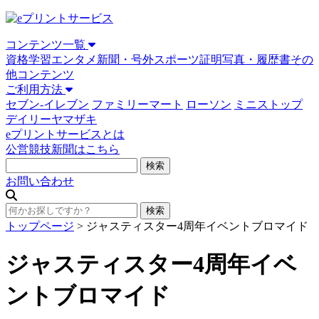
コンテンツ一覧
資格学習
エンタメ
新聞・号外
スポーツ
証明写真・履歴書
その
他コンテンツ
ご利用方法
セブン-イレブン
ファミリーマート
ローソン
ミニストップ
デイリーヤマザキ
eプリントサービスとは
公営競技新聞はこちら
お問い合わせ
トップページ
>
ジャスティスター4周年イベントブロマイド
ジャスティスター4周年イベ
ントブロマイド