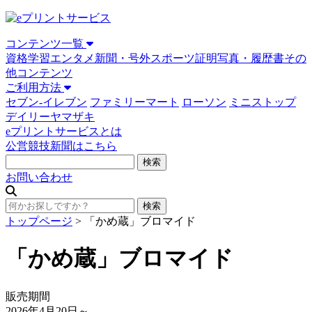
コンテンツ一覧
資格学習
エンタメ
新聞・号外
スポーツ
証明写真・履歴書
その
他コンテンツ
ご利用方法
セブン-イレブン
ファミリーマート
ローソン
ミニストップ
デイリーヤマザキ
eプリントサービスとは
公営競技新聞はこちら
お問い合わせ
トップページ
>
「かめ蔵」ブロマイド
「かめ蔵」ブロマイド
販売期間
2026年4月20日
～