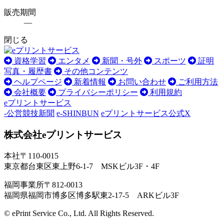
販売期間
―
閉じる
資格学習
エンタメ
新聞・号外
スポーツ
証明
写真・履歴書
その他コンテンツ
ヘルプページ
新着情報
お問い合わせ
ご利用方法
会社概要
プライバシーポリシー
利用規約
eプリントサービス
-公営競技新聞
e-SHINBUN
eプリントサービス公式X
株式会社eプリントサービス
本社
〒110-0015
東京都台東区東上野6-1-7 MSKビル3F・4F
福岡事業所
〒812-0013
福岡県福岡市博多区博多駅東2-17-5 ARKビル3F
© ePrint Service Co., Ltd. All Rights Reserved.