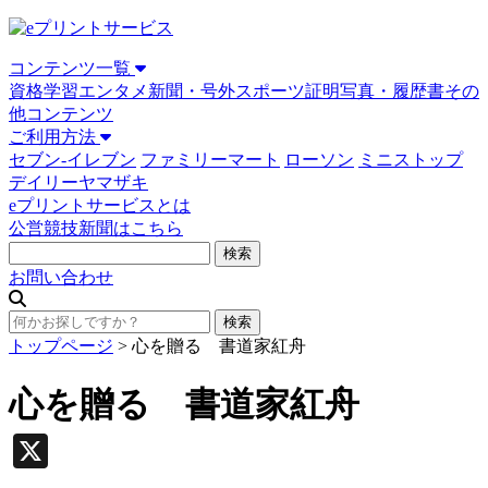
コンテンツ一覧
資格学習
エンタメ
新聞・号外
スポーツ
証明写真・履歴書
その
他コンテンツ
ご利用方法
セブン-イレブン
ファミリーマート
ローソン
ミニストップ
デイリーヤマザキ
eプリントサービスとは
公営競技新聞はこちら
お問い合わせ
トップページ
>
心を贈る 書道家紅舟
心を贈る 書道家紅舟
X