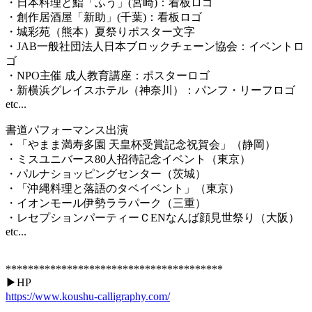
・日本料理と鮨「ふう」(宮崎)：看板ロゴ
・創作居酒屋「新助」(千葉)：看板ロゴ
・城彩苑（熊本）夏祭りポスター文字
・JAB一般社団法人日本ブロックチェーン協会：イベントロ
ゴ
・NPO主催 成人教育講座：ポスターロゴ
・新横浜グレイスホテル（神奈川）：パンフ・リーフロゴ
etc...
​書道パフォーマンス出演
・「やまま満寿多園 天皇杯受賞記念祝賀会」（静岡）
・ミスユニバース80人招待記念イベント（東京）
・パルナショッピングセンター（茨城）
・「沖縄料理と落語のタベイベント」（東京）
・イオンモール伊勢ララパーク（三重）
・レセプションパーティーＣENなんば顔見世祭り（大阪）
etc...
***************************************
▶︎HP
https://www.koushu-calligraphy.com/