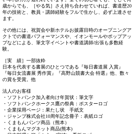
歳からでも、［やる気］さえ持ち合わせていれば、書道歴20
年の技術と、教員・講師経験をフルで生かし、必ず上達させ
ます。
その他には、祝賀会や新ホテルお披露目時のオープニングア
クトでの書道パフォーマンスや、イオンモールやポップアッ
プなどによる、筆文字イベントや書道講師/出張も多数経
験。
［実 績］一部抜粋
日本を代表する書展のひとつである『毎日書道展 入賞』
『毎日女流書展 秀作賞』『高野山競書大会 特選』他、数々
の賞を受賞。他
法人のお客様
・ソフトバンク加入者向け年賀状：筆文字
・ソフトバンクホークス鷹の祭典：ポスターロゴ
・企業採用ページ：果たし状 手紙文
・ジャンプ株式会社10周年記念冊子：表紙ロゴ
・くまもんパンツ商品（熊本）
・くまもんマグネット商品(熊本)