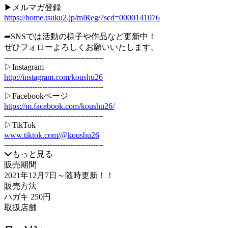
▶︎メルマガ登録
https://home.tsuku2.jp/mlReg/?scd=0000141076
➦SNSでは活動の様子や作品など更新中！
ぜひフォローよろしくお願いいたします。
---------------------------------------
▷Instagram
http://instagram.com/koushu26
---------------------------------------
▷Facebookページ
https://m.facebook.com/koushu26/
---------------------------------------
▷TikTok
www.tiktok.com/@koushu26
---------------------------------------
もっと見る
販売期間
2021年12月7日
～随時更新！！
販売方法
ハガキ 250円
取扱店舗