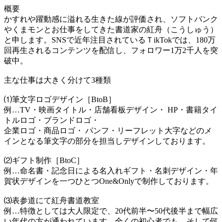
概要
かすれや躍動感に溢れる生きた線が評価され、ソフトバンク
やくまモンとお仕事をしてきた書道家の紅舟（こうしゅう）
と申します。SNSで近年注目されているＴikTokでは、180万
回再生されるコンテンツを配信し、フォロワー1万2千人を突
破中。
主な仕事は大きく分けて3種類
⑴筆文字ロゴデザイン［BtoB］
例…TV・映画タイトル・店舗看板デザイン・ HP・書籍タイ
トルロゴ・ブランドロゴ・
企業ロゴ・商品ロゴ・ パンフ・リーフレット大字などのメ
インとなる筆文字の部分を担当しデザインしております。
⑵ギフト制作［BtoC］
例…命名書・記念日による名入れギフト・名刺デザイン・年
賀状デザインを一つひとつOne&Onlyで制作しております。
⑶表参道にて紅舟書道教室
例…特徴としては大人限定で、20代前半〜50代後半まで幅広
い年代の方が通われています。全くの初心者でも、そして何