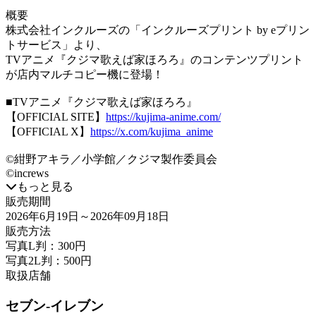
概要
株式会社インクルーズの「インクルーズプリント by eプリン
トサービス」より、
TVアニメ『クジマ歌えば家ほろろ』のコンテンツプリント
が店内マルチコピー機に登場！
■TVアニメ『クジマ歌えば家ほろろ』
【OFFICIAL SITE】
https://kujima-anime.com/
【OFFICIAL X】
https://x.com/kujima_anime
©紺野アキラ／小学館／クジマ製作委員会
©increws
もっと見る
販売期間
2026年6月19日
～2026年09月18日
販売方法
写真L判：300円
写真2L判：500円
取扱店舗
セブン-イレブン