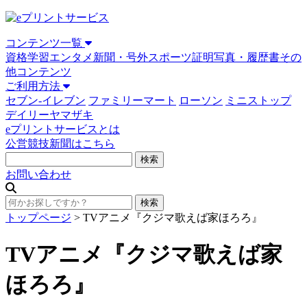
コンテンツ一覧
資格学習
エンタメ
新聞・号外
スポーツ
証明写真・履歴書
その
他コンテンツ
ご利用方法
セブン-イレブン
ファミリーマート
ローソン
ミニストップ
デイリーヤマザキ
eプリントサービスとは
公営競技新聞はこちら
お問い合わせ
トップページ
>
TVアニメ『クジマ歌えば家ほろろ』
TVアニメ『クジマ歌えば家
ほろろ』