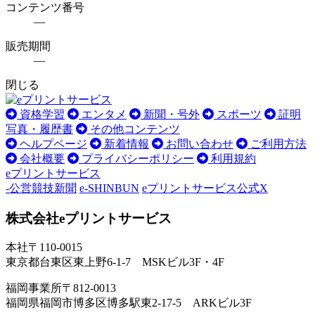
コンテンツ番号
―
販売期間
―
閉じる
資格学習
エンタメ
新聞・号外
スポーツ
証明
写真・履歴書
その他コンテンツ
ヘルプページ
新着情報
お問い合わせ
ご利用方法
会社概要
プライバシーポリシー
利用規約
eプリントサービス
-公営競技新聞
e-SHINBUN
eプリントサービス公式X
株式会社eプリントサービス
本社
〒110-0015
東京都台東区東上野6-1-7 MSKビル3F・4F
福岡事業所
〒812-0013
福岡県福岡市博多区博多駅東2-17-5 ARKビル3F