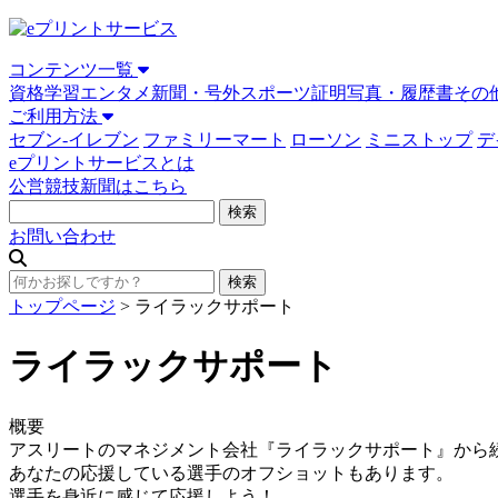
コンテンツ一覧
資格学習
エンタメ
新聞・号外
スポーツ
証明写真・履歴書
その
ご利用方法
セブン-イレブン
ファミリーマート
ローソン
ミニストップ
デ
eプリントサービスとは
公営競技新聞はこちら
お問い合わせ
トップページ
>
ライラックサポート
ライラックサポート
概要
アスリートのマネジメント会社『ライラックサポート』から
あなたの応援している選手のオフショットもあります。
選手を身近に感じて応援しよう！