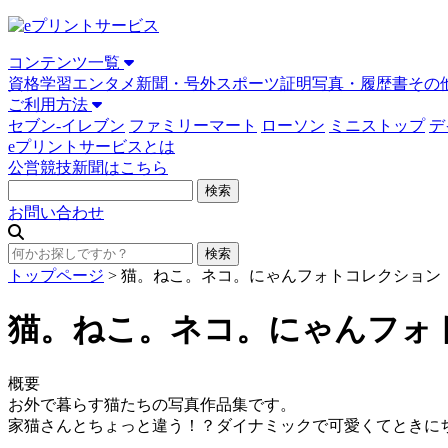
コンテンツ一覧
資格学習
エンタメ
新聞・号外
スポーツ
証明写真・履歴書
その
ご利用方法
セブン-イレブン
ファミリーマート
ローソン
ミニストップ
デ
eプリントサービスとは
公営競技新聞はこちら
お問い合わせ
トップページ
>
猫。ねこ。ネコ。にゃんフォトコレクション
猫。ねこ。ネコ。にゃんフォ
概要
お外で暮らす猫たちの写真作品集です。
家猫さんとちょっと違う！？ダイナミックで可愛くてときに