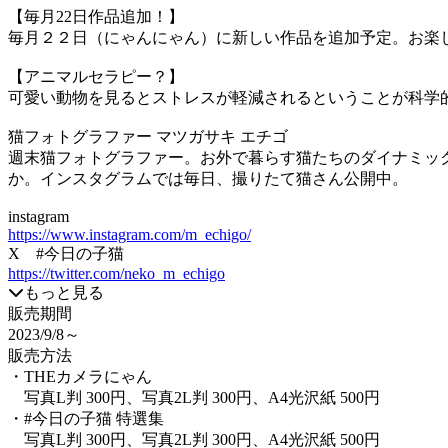
【毎月22日作品追加！】
毎月２２日（にゃんにゃん）に新しい作品を追加予定。お楽
【アニマルセラピー？】
可愛い動物を見るとストレスが軽減されるということが科学
猫フォトグラファー マツガサキ エチゴ
週末猫フォトグラファー。お外で暮らす猫たちのダイナミック
か。インスタグラムでは毎日、撮りたて猫さん公開中。
instagram
https://www.instagram.com/m_echigo/
X #今日の子猫
https://twitter.com/neko_m_echigo
もっと見る
販売期間
2023/9/8
～
販売方法
・THEカメラにゃん
写真L判 300円、写真2L判 300円、A4光沢紙 500円
・#今日の子猫 特選集
写真L判 300円、写真2L判 300円、A4光沢紙 500円