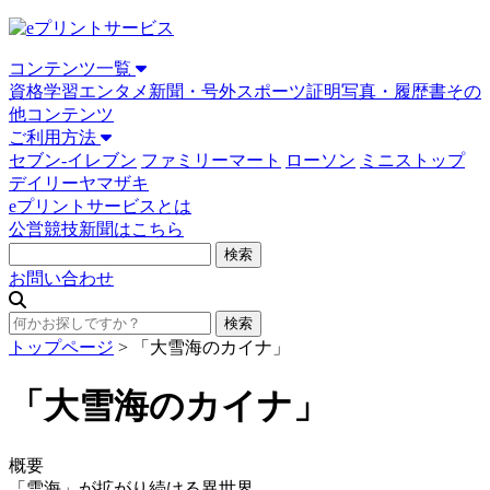
コンテンツ一覧
資格学習
エンタメ
新聞・号外
スポーツ
証明写真・履歴書
その
他コンテンツ
ご利用方法
セブン-イレブン
ファミリーマート
ローソン
ミニストップ
デイリーヤマザキ
eプリントサービスとは
公営競技新聞はこちら
お問い合わせ
トップページ
>
「大雪海のカイナ」
「大雪海のカイナ」
概要
「雪海」が拡がり続ける異世界――。