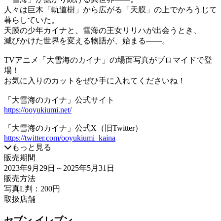
人々は巨木「軌道樹」から広がる「天膜」の上でかろうじて
暮らしていた。
天膜の少年カイナと、雪海の王女リリハが出会うとき、
滅びかけた世界を変える物語が、始まる――。
TVアニメ「大雪海のカイナ」の場面写真がブロマイドで登
場！
お気に入りのカットをぜひ手に入れてくださいね！
「大雪海のカイナ」公式サイト
https://ooyukiumi.net/
「大雪海のカイナ」公式X（旧Twitter）
https://twitter.com/ooyukiumi_kaina
もっと見る
販売期間
2023年9月29日
～2025年5月31日
販売方法
写真L判：200円
取扱店舗
セブン-イレブン