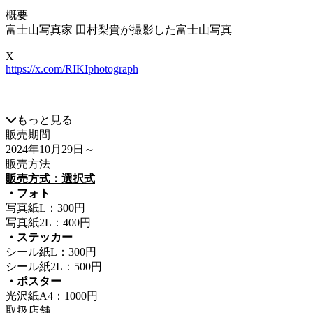
概要
富士山写真家 田村梨貴が撮影した富士山写真
X
https://x.com/RIKIphotograph
もっと見る
販売期間
2024年10月29日
～
販売方法
販売方式：選択式
・フォト
写真紙L：300円
写真紙2L：400円
・ステッカー
シール紙L：300円
シール紙2L：500円
・ポスター
光沢紙A4：1000円
取扱店舗