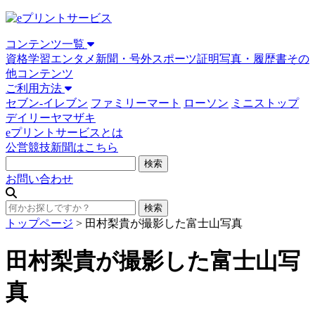
コンテンツ一覧
資格学習
エンタメ
新聞・号外
スポーツ
証明写真・履歴書
その
他コンテンツ
ご利用方法
セブン-イレブン
ファミリーマート
ローソン
ミニストップ
デイリーヤマザキ
eプリントサービスとは
公営競技新聞はこちら
お問い合わせ
トップページ
>
田村梨貴が撮影した富士山写真
田村梨貴が撮影した富士山写
真