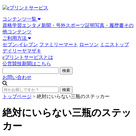
コンテンツ一覧
資格学習
エンタメ
新聞・号外
スポーツ
証明写真・履歴書
その
他コンテンツ
ご利用方法
セブン-イレブン
ファミリーマート
ローソン
ミニストップ
デイリーヤマザキ
eプリントサービスとは
公営競技新聞はこちら
お問い合わせ
トップページ
>
絶対にいらない三瓶のステッカー
絶対にいらない三瓶のステッ
カー