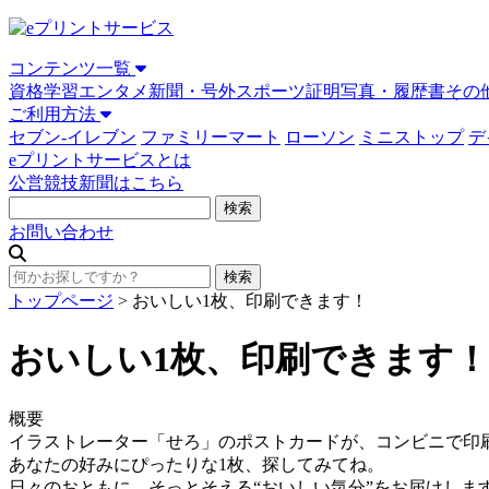
コンテンツ一覧
資格学習
エンタメ
新聞・号外
スポーツ
証明写真・履歴書
その
ご利用方法
セブン-イレブン
ファミリーマート
ローソン
ミニストップ
デ
eプリントサービスとは
公営競技新聞はこちら
お問い合わせ
トップページ
>
おいしい1枚、印刷できます！
おいしい1枚、印刷できます！
概要
イラストレーター「せろ」のポストカードが、コンビニで印
あなたの好みにぴったりな1枚、探してみてね。
日々のおともに、そっとそえる“おいしい気分”をお届けします