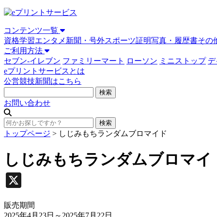
コンテンツ一覧
資格学習
エンタメ
新聞・号外
スポーツ
証明写真・履歴書
その
ご利用方法
セブン-イレブン
ファミリーマート
ローソン
ミニストップ
デ
eプリントサービスとは
公営競技新聞はこちら
お問い合わせ
トップページ
>
しじみもちランダムブロマイド
しじみもちランダムブロマイ
X
販売期間
2025年4月23日
～2025年7月22日