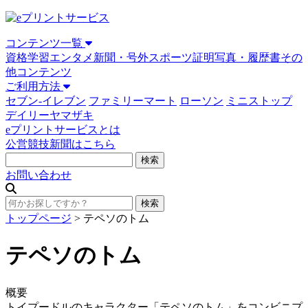
コンテンツ一覧
資格学習
エンタメ
新聞・号外
スポーツ
証明写真・履歴書
その
他コンテンツ
ご利用方法
セブン-イレブン
ファミリーマート
ローソン
ミニストップ
デイリーヤマザキ
eプリントサービスとは
公営競技新聞はこちら
お問い合わせ
トップページ
>
テペソのトム
テペソのトム
概要
トイプードルのキャラクター「テペソのトム」をコンビニプ