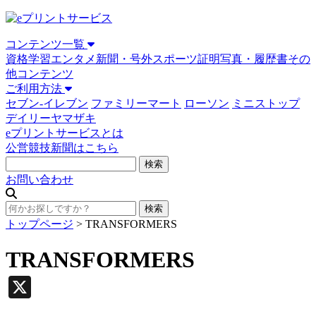
コンテンツ一覧
資格学習
エンタメ
新聞・号外
スポーツ
証明写真・履歴書
その
他コンテンツ
ご利用方法
セブン-イレブン
ファミリーマート
ローソン
ミニストップ
デイリーヤマザキ
eプリントサービスとは
公営競技新聞はこちら
お問い合わせ
トップページ
>
TRANSFORMERS
TRANSFORMERS
X