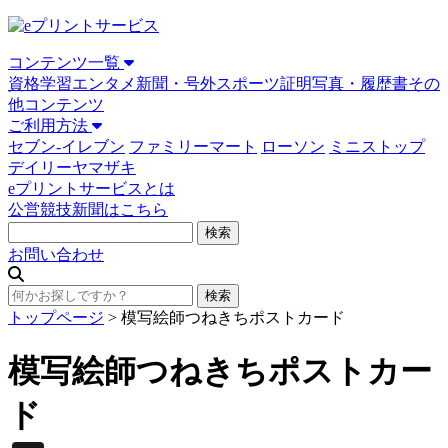
コンテンツ一覧
資格学習
エンタメ
新聞・号外
スポーツ
証明写真・履歴書
その
他コンテンツ
ご利用方法
セブン-イレブン
ファミリーマート
ローソン
ミニストップ
デイリーヤマザキ
eプリントサービスとは
公営競技新聞はこちら
お問い合わせ
トップページ
>
模写絵師つねきちポストカード
模写絵師つねきちポストカー
ド