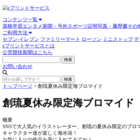
コンテンツ一覧
資格学習
エンタメ
新聞・号外
スポーツ
証明写真・履歴書
その
ご利用方法
セブン-イレブン
ファミリーマート
ローソン
ミニストップ
デ
eプリントサービスとは
公営競技新聞はこちら
お問い合わせ
トップページ
>
創琉夏休み限定海ブロマイド
創琉夏休み限定海ブロマイド
概要
SNSで大人気のイラストレーター、創琉の夏休み限定のブロ
キャラクター達が楽しく海水浴！
お気に入りの作品を手に入れてみてね！