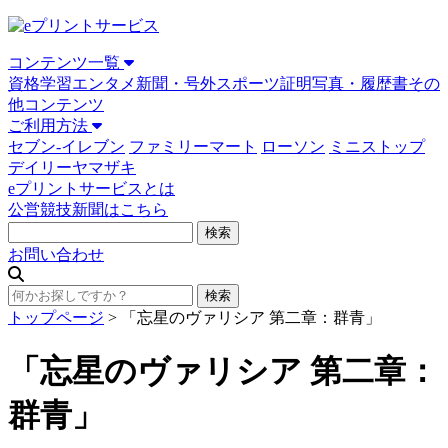
コンテンツ一覧
資格学習
エンタメ
新聞・号外
スポーツ
証明写真・履歴書
その
他コンテンツ
ご利用方法
セブン-イレブン
ファミリーマート
ローソン
ミニストップ
デイリーヤマザキ
eプリントサービスとは
公営競技新聞はこちら
お問い合わせ
トップページ
>
「忘星のヴァリシア 第二章：群青」
「忘星のヴァリシア 第二章：
群青」